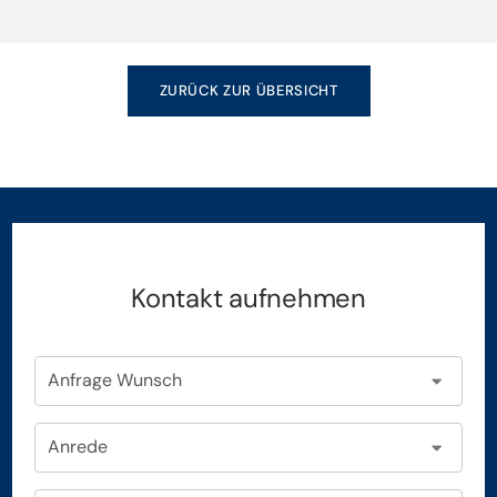
der Verkauf oder die Vermietung überstürzt angegangen
werden; eine gute Vorbereitung und viel Zeit sind
ZURÜCK ZUR ÜBERSICHT
unerlässlich.
Kontakt aufnehmen
Anfrage Wunsch
Anrede