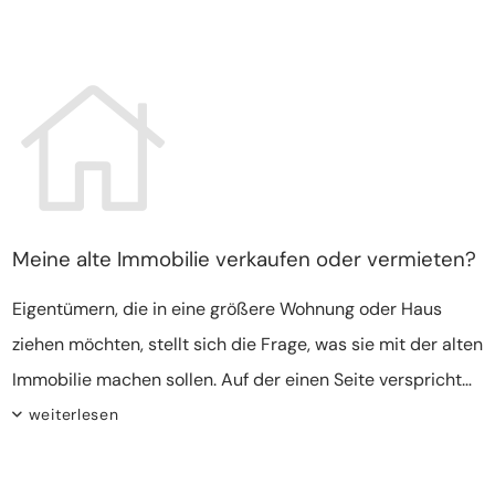
jeden Fall überlegt werden, ob es sich lohnt, die aktuelle
Immobilie als Wertanlage zu behalten.
Meine alte Immobilie verkaufen oder vermieten?
Eigentümern, die in eine größere Wohnung oder Haus
ziehen möchten, stellt sich die Frage, was sie mit der alten
Immobilie machen sollen. Auf der einen Seite verspricht
ein Verkauf eine große, sofort verfügbare Geldsumme,
weiterlesen
Individuelle Situation entscheidend
andererseits stellt eine Vermietung monatliche
Geldeingänge sicher. Beide Varianten haben ihre Vor- und