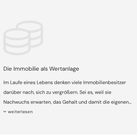
Die Immobilie als Wertanlage
Im Laufe eines Lebens denken viele Immobilienbesitzer
darüber nach, sich zu vergrößern. Sei es, weil sie
Nachwuchs erwarten, das Gehalt und damit die eigenen
Ansprüche gestiegen sind oder weil sie aus der Stadt in
weiterlesen
eine ländliche Gegend ziehen und dort die Immobilien
erschwinglicher sind. Im Falle eines Umzugs sollte auf